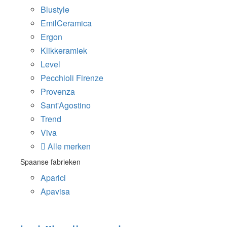
Blustyle
EmilCeramica
Ergon
Klikkeramiek
Level
Pecchioli Firenze
Provenza
Sant'Agostino
Trend
Viva
Alle merken
Spaanse fabrieken
Aparici
Apavisa