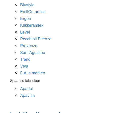
Blustyle
EmilCeramica
Ergon
Klikkeramiek
Level
Pecchioli Firenze
Provenza
Sant'Agostino
Trend
Viva
Alle merken
Spaanse fabrieken
Aparici
Apavisa