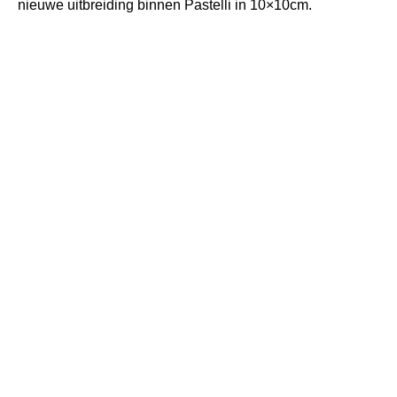
nieuwe uitbreiding binnen
Pastelli
in 10×10cm.