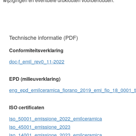
wijzigingen en eventuele drukfouten voorbehouden.
Technische informatie (PDF)
Conformiteitsverklaring
doc-f_emil_rev0_11-2022
EPD (milieuverklaring)
eng_epd_emilceramica_fiorano_2019_emi_fio_18_0001_ti
ISO certificaten
iso_50001_emissione_2022_emilceramica
iso_45001_emissione_2023
iso_14001_emissione_2023_emilceramica