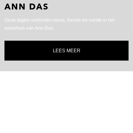
ANN DAS
Onze tegels verbinden mens, functie en ruimte in het
woonhuis van Ann Das.
LEES MEER
Ann Das is een bekende interieurarchitect en eigenaar
van ANAI Interieurontwerp. De tegels in het woonhuis
van Ann Das zijn geleverd door Cerriva.
Bij interieurontwerp is het gevoel dat mensen krijgen in