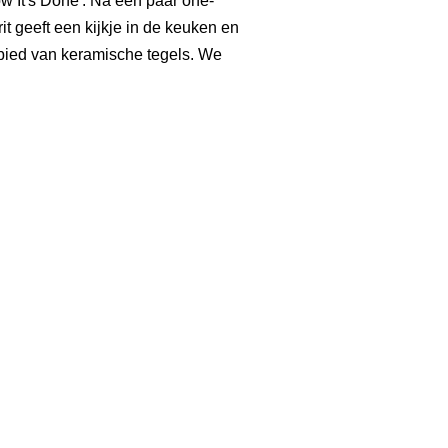
 It's Done'. Na een paar one-
it geeft een kijkje in de keuken en
gebied van keramische tegels. We