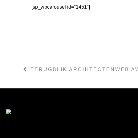
[sp_wpcarousel id="1451"]
TERUGBLIK ARCHITECTENWEB A