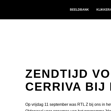
BEELDBANK
KLIKKER
ZENDTIJD V
CERRIVA BIJ 
Op vrijdag 11 september was RTL Z bij ons in he