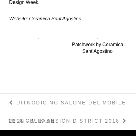
Design Week.
Website:
Ceramica Sant'Agostino
Patchwork by Ceramica
Sant’Agostino
UITNODIGING SALONE DEL MOBILE
TERUGBLIK DESIGN DISTRICT 2018
2018 – MILAAN